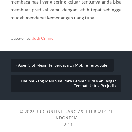
membaca hasil yang sering keluar tentunya anda bisa
membuat prediksi kamu dengan lebih tepat sehingga
mudah mendapat kemenangan uang tunai.
Categories:
Judi Online
« Agen Slot Mesin Terpercaya Di Mobile Terpopuler
Hal-hal Yang Membuat Para Pemain Judi Kehilangan
Tempat Untuk Berjudi »
© 2026
JUDI ONLINE UANG ASLI TERBAIK DI
INDONESIA
—
UP ↑