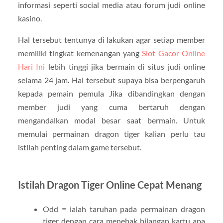
informasi seperti social media atau forum judi online
kasino.
Hal tersebut tentunya di lakukan agar setiap member
memiliki tingkat kemenangan yang
Slot Gacor Online
Hari Ini
lebih tinggi jika bermain di situs judi online
selama 24 jam. Hal tersebut supaya bisa berpengaruh
kepada pemain pemula Jika dibandingkan dengan
member judi yang cuma bertaruh dengan
mengandalkan modal besar saat bermain. Untuk
memulai permainan dragon tiger kalian perlu tau
istilah penting dalam game tersebut.
Istilah Dragon Tiger Online Cepat Menang
Odd = ialah taruhan pada permainan dragon
tiger dengan cara menebak bilangan kartu apa