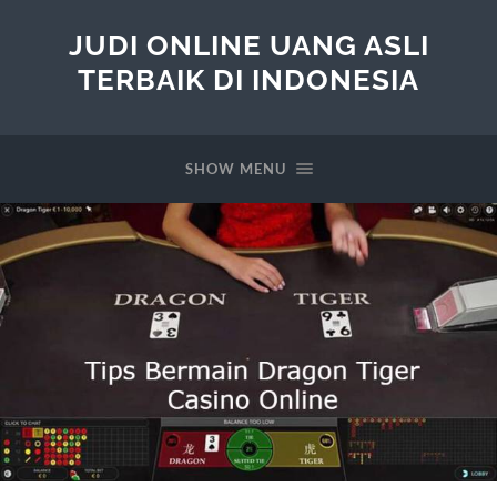
JUDI ONLINE UANG ASLI
TERBAIK DI INDONESIA
SHOW MENU