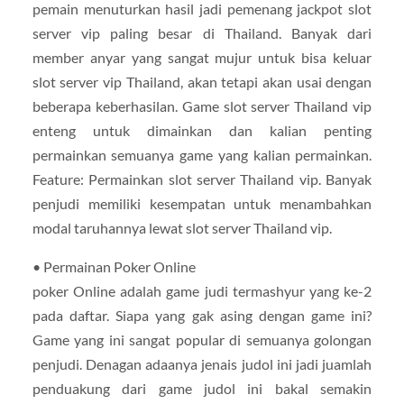
pemain menuturkan hasil jadi pemenang jackpot slot
server vip paling besar di Thailand. Banyak dari
member anyar yang sangat mujur untuk bisa keluar
slot server vip Thailand, akan tetapi akan usai dengan
beberapa keberhasilan. Game slot server Thailand vip
enteng untuk dimainkan dan kalian penting
permainkan semuanya game yang kalian permainkan.
Feature: Permainkan slot server Thailand vip. Banyak
penjudi memiliki kesempatan untuk menambahkan
modal taruhannya lewat slot server Thailand vip.
• Permainan Poker Online
poker Online adalah game judi termashyur yang ke-2
pada daftar. Siapa yang gak asing dengan game ini?
Game yang ini sangat popular di semuanya golongan
penjudi. Denagan adaanya jenais judol ini jadi juamlah
penduakung dari game judol ini bakal semakin