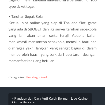
type ticket togel.
• Taruhan Sepak Bola
Kecuali slot online yang siap di Thailand Slot, game
yang ada di SBOBET dan jga server taruhan sepakbola
yang lain akan aman serta teruji. Apabila kalian
menikmasti mensonton sepakbola, memsilih taaruhan
olahragaa yakni langkah yang sangat bagus di dalam
memperoleh haasil yang baik dari baertaruh deangan
memanfaatkan uang betulan.
Categories:
Uncategorized
« Panduan dan Cara Anti Kalah Bermain Live Kasino
Online Baccarat