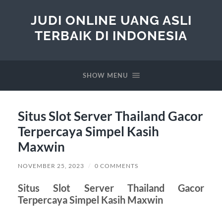
JUDI ONLINE UANG ASLI
TERBAIK DI INDONESIA
SHOW MENU
Situs Slot Server Thailand Gacor
Terpercaya Simpel Kasih
Maxwin
NOVEMBER 25, 2023
/
0 COMMENTS
Situs Slot Server Thailand Gacor
Terpercaya Simpel Kasih Maxwin