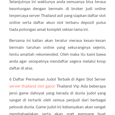
Selanjutnya ini waktunya anda semuanya bisa terasa
keuntungan dengan bermain di broker judi online
terpercaya server Thailand asli yang siapkan daftar slot
online serta daftar akun slot terbaru deposit pulsa
tiada potongan amat komplet sekian lama ini.
Bersama ini kalian akan teratur merasa kesan-kesan
bermain taruhan online yang sekurangnya sejenis,
tentu amatlah rekomended. Oleh maka itu kami bawa
anda agar secepatnya mendaftar segera melalui knop
daftar di atas.
6 Daftar Permainan Judol Terbaik di Agen Slot Server
server thailand slot gacor
Thailand Vip Ada beberapa
jensi game dahsyat yang berada di dunia judol yang
sangat di tertarik oleh semua penjudi dari berbagai
pelosok dunia. Game judol ini kebanyakan akan sangat
membahagiakan serta akan sngt gampang buat