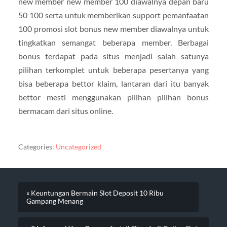
new member new member 100 diawalnya depan baru
50 100 serta untuk memberikan support pemanfaatan
100 promosi slot bonus new member diawalnya untuk
tingkatkan semangat beberapa member. Berbagai
bonus terdapat pada situs menjadi salah satunya
pilihan terkomplet untuk beberapa pesertanya yang
bisa beberapa bettor klaim, lantaran dari itu banyak
bettor mesti menggunakan pilihan pilihan bonus
bermacam dari situs online.
Categories:
Uncategorized
« Keuntungan Bermain Slot Deposit 10 Ribu
Gampang Menang