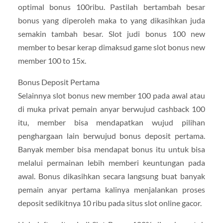
optimal bonus 100ribu. Pastilah bertambah besar
bonus yang diperoleh maka to yang dikasihkan juda
semakin tambah besar. Slot judi bonus 100 new
member to besar kerap dimaksud game slot bonus new
member 100 to 15x.
Bonus Deposit Pertama
Selainnya slot bonus new member 100 pada awal atau
di muka privat pemain anyar berwujud cashback 100
itu, member bisa mendapatkan wujud pilihan
penghargaan lain berwujud bonus deposit pertama.
Banyak member bisa mendapat bonus itu untuk bisa
melalui permainan lebih memberi keuntungan pada
awal. Bonus dikasihkan secara langsung buat banyak
pemain anyar pertama kalinya menjalankan proses
deposit sedikitnya 10 ribu pada situs slot online gacor.