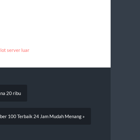
slot server luar
na 20 ribu
ber 100 Terbaik 24 Jam Mudah Menang »