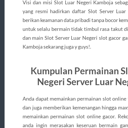
Visi dan misi Slot Luar Negeri Kamboja sebag
yang resmi hadirkan daftar Slot Server Luar 
berikan keamanan data pribadi tanpa bocor ke
untuk selalu bermain tidak timbul rasa takut d
dan main Slot Server Luar Negeri slot gacor g
Kamboja sekarang juga y guys!.
Kumpulan Permainan Slo
Negeri Server Luar Ne
Anda dapat memainkan permainan slot online
dan juga memberikan kemenangan hingga max
memainkan permainan slot online gacor. Reko
anda ingin merasakan keseruan bermain gam