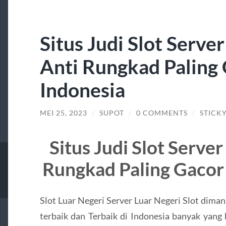
Situs Judi Slot Serve
Anti Rungkad Paling 
Indonesia
MEI 25, 2023
/
SUPOT
/
0 COMMENTS
/
STICK
Situs Judi Slot Serve
Rungkad Paling Gacor 
Slot Luar Negeri Server Luar Negeri Slot diman
terbaik dan Terbaik di Indonesia banyak yang 