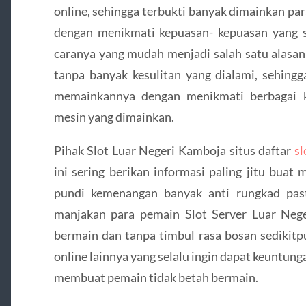
online, sehingga terbukti banyak dimainkan p
dengan menikmati kepuasan- kepuasan yang se
caranya yang mudah menjadi salah satu alasan
tanpa banyak kesulitan yang dialami, sehing
memainkannya dengan menikmati berbagai ke
mesin yang dimainkan.
Pihak Slot Luar Negeri Kamboja situs daftar
sl
ini sering berikan informasi paling jitu buat
pundi kemenangan banyak anti rungkad past
manjakan para pemain Slot Server Luar Negeri
bermain dan tanpa timbul rasa bosan sedikitp
online lainnya yang selalu ingin dapat keuntun
membuat pemain tidak betah bermain.