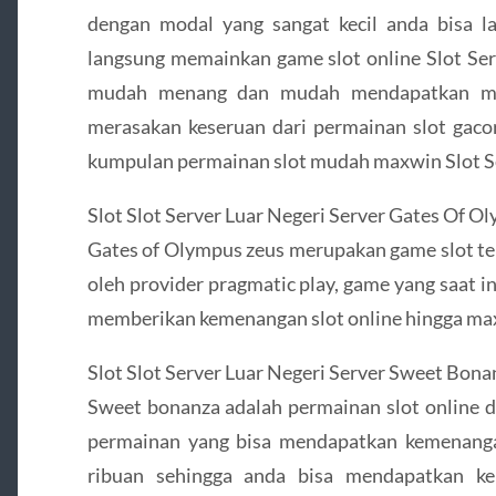
dengan modal yang sangat kecil anda bisa la
langsung memainkan game slot online Slot Serv
mudah menang dan mudah mendapatkan max
merasakan keseruan dari permainan slot gaco
kumpulan permainan slot mudah maxwin Slot Ser
Slot Slot Server Luar Negeri Server Gates Of O
Gates of Olympus zeus merupakan game slot te
oleh provider pragmatic play, game yang saat ini
memberikan kemenangan slot online hingga max
Slot Slot Server Luar Negeri Server Sweet Bona
Sweet bonanza adalah permainan slot online 
permainan yang bisa mendapatkan kemenanga
ribuan sehingga anda bisa mendapatkan ke