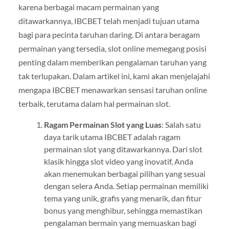
karena berbagai macam permainan yang
ditawarkannya, IBCBET telah menjadi tujuan utama
bagi para pecinta taruhan daring. Di antara beragam
permainan yang tersedia, slot online memegang posisi
penting dalam memberikan pengalaman taruhan yang
tak terlupakan. Dalam artikel ini, kami akan menjelajahi
mengapa IBCBET menawarkan sensasi taruhan online
terbaik, terutama dalam hal permainan slot.
Ragam Permainan Slot yang Luas
: Salah satu
daya tarik utama IBCBET adalah ragam
permainan slot yang ditawarkannya. Dari slot
klasik hingga slot video yang inovatif, Anda
akan menemukan berbagai pilihan yang sesuai
dengan selera Anda. Setiap permainan memiliki
tema yang unik, grafis yang menarik, dan fitur
bonus yang menghibur, sehingga memastikan
pengalaman bermain yang memuaskan bagi