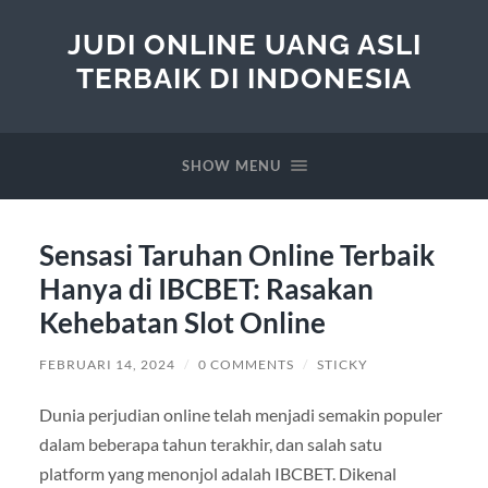
JUDI ONLINE UANG ASLI
TERBAIK DI INDONESIA
SHOW MENU
Sensasi Taruhan Online Terbaik
Hanya di IBCBET: Rasakan
Kehebatan Slot Online
FEBRUARI 14, 2024
/
0 COMMENTS
/
STICKY
Dunia perjudian online telah menjadi semakin populer
dalam beberapa tahun terakhir, dan salah satu
platform yang menonjol adalah IBCBET. Dikenal