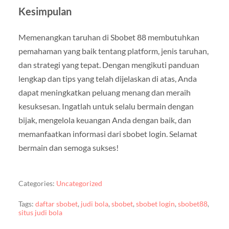
Kesimpulan
Memenangkan taruhan di Sbobet 88 membutuhkan
pemahaman yang baik tentang platform, jenis taruhan,
dan strategi yang tepat. Dengan mengikuti panduan
lengkap dan tips yang telah dijelaskan di atas, Anda
dapat meningkatkan peluang menang dan meraih
kesuksesan. Ingatlah untuk selalu bermain dengan
bijak, mengelola keuangan Anda dengan baik, dan
memanfaatkan informasi dari sbobet login. Selamat
bermain dan semoga sukses!
Categories:
Uncategorized
Tags:
daftar sbobet
,
judi bola
,
sbobet
,
sbobet login
,
sbobet88
,
situs judi bola