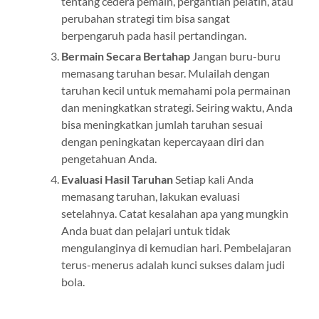
tentang cedera pemain, pergantian pelatih, atau
perubahan strategi tim bisa sangat
berpengaruh pada hasil pertandingan.
Bermain Secara Bertahap
Jangan buru-buru
memasang taruhan besar. Mulailah dengan
taruhan kecil untuk memahami pola permainan
dan meningkatkan strategi. Seiring waktu, Anda
bisa meningkatkan jumlah taruhan sesuai
dengan peningkatan kepercayaan diri dan
pengetahuan Anda.
Evaluasi Hasil Taruhan
Setiap kali Anda
memasang taruhan, lakukan evaluasi
setelahnya. Catat kesalahan apa yang mungkin
Anda buat dan pelajari untuk tidak
mengulanginya di kemudian hari. Pembelajaran
terus-menerus adalah kunci sukses dalam judi
bola.