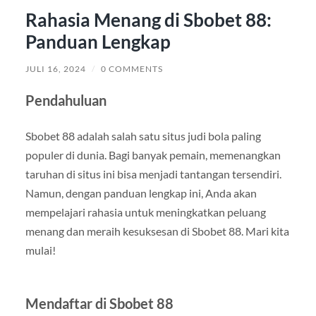
Rahasia Menang di Sbobet 88:
Panduan Lengkap
JULI 16, 2024
/
0 COMMENTS
Pendahuluan
Sbobet 88 adalah salah satu situs judi bola paling
populer di dunia. Bagi banyak pemain, memenangkan
taruhan di situs ini bisa menjadi tantangan tersendiri.
Namun, dengan panduan lengkap ini, Anda akan
mempelajari rahasia untuk meningkatkan peluang
menang dan meraih kesuksesan di Sbobet 88. Mari kita
mulai!
Mendaftar di Sbobet 88