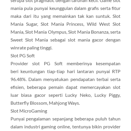
serupa slot pragmatic dengan taruhan kecil. Game slot
mania pula punyai keunggulan dalam grafis serta fitur
maka dari itu yang memainkan tak kan suntuk. Slot
Mania Sugar, Slot Mania Princess, Wild West Slot
Mania, Slot Mania Olympus, Slot Mania Bonanza, serta
Sweet Slot Mania sebagai slot mania gacor dengan
winrate paling tinggi.
Slot PG Soft
Provider slot PG Soft memberinya kesempatan
beri keuntungan tiap-tiap hari lantaran punyai RTP
96.48%. Dalam menyatukan pendapatan terbai serta
efisien, beberapa pemain dapat memercayakan slot
luar biasa gacor seperti Lucky Neko, Lucky Piggy,
Butterfly Blossom, Mahjong Ways.
Slot MicroGaming
Punyai pengalaman sepanjang beberapa puluh tahun
dalam industri gaming online, tentunya bikin provider