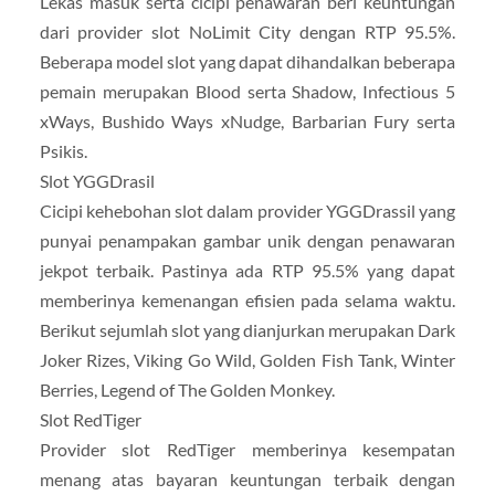
Lekas masuk serta cicipi penawaran beri keuntungan
dari provider slot NoLimit City dengan RTP 95.5%.
Beberapa model slot yang dapat dihandalkan beberapa
pemain merupakan Blood serta Shadow, Infectious 5
xWays, Bushido Ways xNudge, Barbarian Fury serta
Psikis.
Slot YGGDrasil
Cicipi kehebohan slot dalam provider YGGDrassil yang
punyai penampakan gambar unik dengan penawaran
jekpot terbaik. Pastinya ada RTP 95.5% yang dapat
memberinya kemenangan efisien pada selama waktu.
Berikut sejumlah slot yang dianjurkan merupakan Dark
Joker Rizes, Viking Go Wild, Golden Fish Tank, Winter
Berries, Legend of The Golden Monkey.
Slot RedTiger
Provider slot RedTiger memberinya kesempatan
menang atas bayaran keuntungan terbaik dengan