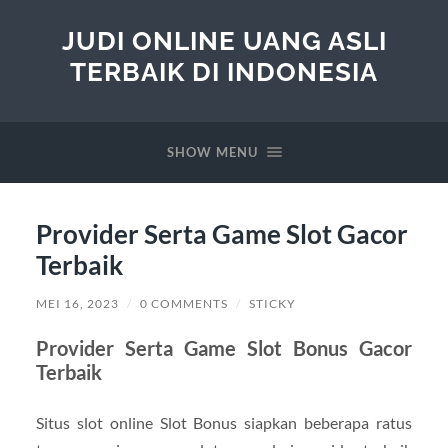
JUDI ONLINE UANG ASLI
TERBAIK DI INDONESIA
SHOW MENU
Provider Serta Game Slot Gacor
Terbaik
MEI 16, 2023
/
0 COMMENTS
/
STICKY
Provider Serta Game Slot Bonus Gacor
Terbaik
Situs slot online Slot Bonus siapkan beberapa ratus