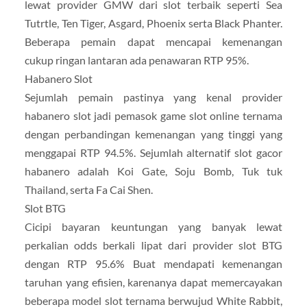
lewat provider GMW dari slot terbaik seperti Sea
Tutrtle, Ten Tiger, Asgard, Phoenix serta Black Phanter.
Beberapa pemain dapat mencapai kemenangan
cukup ringan lantaran ada penawaran RTP 95%.
Habanero Slot
Sejumlah pemain pastinya yang kenal provider
habanero slot jadi pemasok game slot online ternama
dengan perbandingan kemenangan yang tinggi yang
menggapai RTP 94.5%. Sejumlah alternatif slot gacor
habanero adalah Koi Gate, Soju Bomb, Tuk tuk
Thailand, serta Fa Cai Shen.
Slot BTG
Cicipi bayaran keuntungan yang banyak lewat
perkalian odds berkali lipat dari provider slot BTG
dengan RTP 95.6% Buat mendapati kemenangan
taruhan yang efisien, karenanya dapat memercayakan
beberapa model slot ternama berwujud White Rabbit,