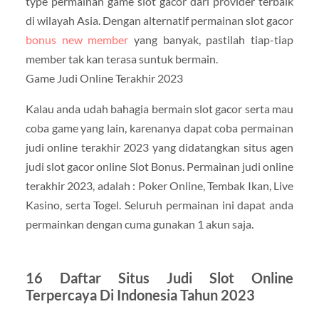
type permainan game slot gacor dari provider terbaik
di wilayah Asia. Dengan alternatif permainan slot gacor
bonus new member
yang banyak, pastilah tiap-tiap
member tak kan terasa suntuk bermain.
Game Judi Online Terakhir 2023
Kalau anda udah bahagia bermain slot gacor serta mau
coba game yang lain, karenanya dapat coba permainan
judi online terakhir 2023 yang didatangkan situs agen
judi slot gacor online Slot Bonus. Permainan judi online
terakhir 2023, adalah : Poker Online, Tembak Ikan, Live
Kasino, serta Togel. Seluruh permainan ini dapat anda
permainkan dengan cuma gunakan 1 akun saja.
16 Daftar Situs Judi Slot Online
Terpercaya Di Indonesia Tahun 2023