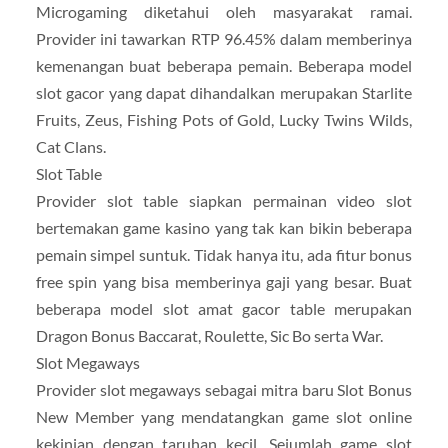
Microgaming diketahui oleh masyarakat ramai.
Provider ini tawarkan RTP 96.45% dalam memberinya
kemenangan buat beberapa pemain. Beberapa model
slot gacor yang dapat dihandalkan merupakan Starlite
Fruits, Zeus, Fishing Pots of Gold, Lucky Twins Wilds,
Cat Clans.
Slot Table
Provider slot table siapkan permainan video slot
bertemakan game kasino yang tak kan bikin beberapa
pemain simpel suntuk. Tidak hanya itu, ada fitur bonus
free spin yang bisa memberinya gaji yang besar. Buat
beberapa model slot amat gacor table merupakan
Dragon Bonus Baccarat, Roulette, Sic Bo serta War.
Slot Megaways
Provider slot megaways sebagai mitra baru Slot Bonus
New Member yang mendatangkan game slot online
kekinian dengan taruhan kecil. Sejumlah game slot