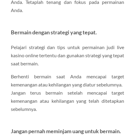
Anda. Tetaplah tenang dan fokus pada permainan
Anda.
Bermain dengan strategi yang tepat.
Pelajari strategi dan tips untuk permainan judi live
kasino online tertentu dan gunakan strategi yang tepat
saat bermain.
Berhenti bermain saat Anda mencapai target
kemenangan atau kehilangan yang diatur sebelumnya.
Jangan terus bermain setelah mencapai target
kemenangan atau kehilangan yang telah ditetapkan
sebelumnya.
Jangan pernah meminjam uang untuk bermain.