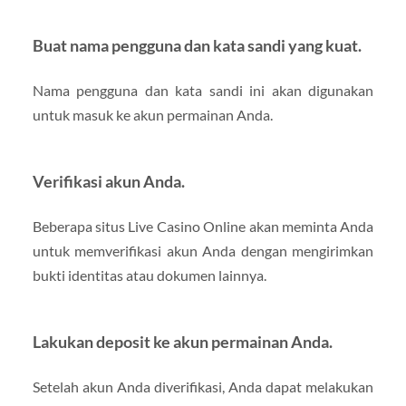
Buat nama pengguna dan kata sandi yang kuat.
Nama pengguna dan kata sandi ini akan digunakan
untuk masuk ke akun permainan Anda.
Verifikasi akun Anda.
Beberapa situs Live Casino Online akan meminta Anda
untuk memverifikasi akun Anda dengan mengirimkan
bukti identitas atau dokumen lainnya.
Lakukan deposit ke akun permainan Anda.
Setelah akun Anda diverifikasi, Anda dapat melakukan