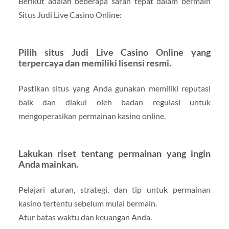
Berikut adalah beberapa saran tepat dalam bermain
Situs Judi Live Casino Online:
Pilih situs Judi Live Casino Online yang
terpercaya dan memiliki lisensi resmi.
Pastikan situs yang Anda gunakan memiliki reputasi
baik dan diakui oleh badan regulasi untuk
mengoperasikan permainan kasino online.
Lakukan riset tentang permainan yang ingin
Anda mainkan.
Pelajari aturan, strategi, dan tip untuk permainan
kasino tertentu sebelum mulai bermain.
Atur batas waktu dan keuangan Anda.