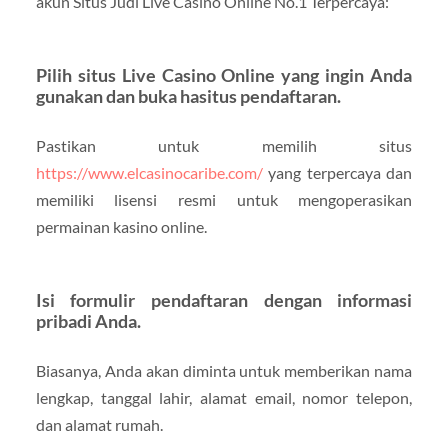
akun Situs Judi Live Casino Online No.1 Terpercaya:
Pilih situs Live Casino Online yang ingin Anda
gunakan dan buka hasitus pendaftaran.
Pastikan untuk memilih situs
https://www.elcasinocaribe.com/
yang terpercaya dan
memiliki lisensi resmi untuk mengoperasikan
permainan kasino online.
Isi formulir pendaftaran dengan informasi
pribadi Anda.
Biasanya, Anda akan diminta untuk memberikan nama
lengkap, tanggal lahir, alamat email, nomor telepon,
dan alamat rumah.