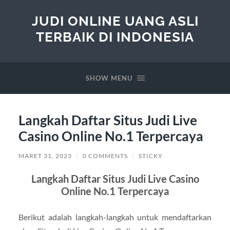
JUDI ONLINE UANG ASLI
TERBAIK DI INDONESIA
SHOW MENU
Langkah Daftar Situs Judi Live
Casino Online No.1 Terpercaya
MARET 31, 2023
/
0 COMMENTS
/
STICKY
Langkah Daftar Situs Judi Live Casino
Online No.1 Terpercaya
Berikut adalah langkah-langkah untuk mendaftarkan