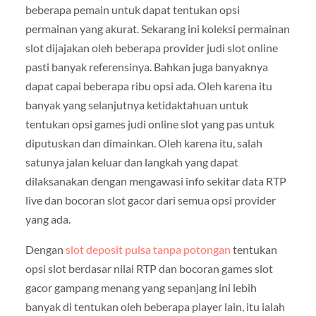
beberapa pemain untuk dapat tentukan opsi
permainan yang akurat. Sekarang ini koleksi permainan
slot dijajakan oleh beberapa provider judi slot online
pasti banyak referensinya. Bahkan juga banyaknya
dapat capai beberapa ribu opsi ada. Oleh karena itu
banyak yang selanjutnya ketidaktahuan untuk
tentukan opsi games judi online slot yang pas untuk
diputuskan dan dimainkan. Oleh karena itu, salah
satunya jalan keluar dan langkah yang dapat
dilaksanakan dengan mengawasi info sekitar data RTP
live dan bocoran slot gacor dari semua opsi provider
yang ada.
Dengan
slot deposit pulsa tanpa potongan
tentukan
opsi slot berdasar nilai RTP dan bocoran games slot
gacor gampang menang yang sepanjang ini lebih
banyak di tentukan oleh beberapa player lain, itu ialah