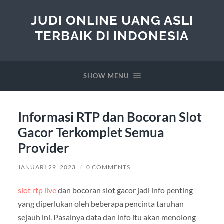
JUDI ONLINE UANG ASLI
TERBAIK DI INDONESIA
SHOW MENU
Informasi RTP dan Bocoran Slot
Gacor Terkomplet Semua
Provider
JANUARI 29, 2023
/
0 COMMENTS
slot rtp live
dan bocoran slot gacor jadi info penting
yang diperlukan oleh beberapa pencinta taruhan
sejauh ini. Pasalnya data dan info itu akan menolong