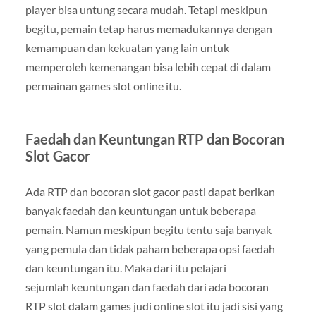
player bisa untung secara mudah. Tetapi meskipun
begitu, pemain tetap harus memadukannya dengan
kemampuan dan kekuatan yang lain untuk
memperoleh kemenangan bisa lebih cepat di dalam
permainan games slot online itu.
Faedah dan Keuntungan RTP dan Bocoran
Slot Gacor
Ada RTP dan bocoran slot gacor pasti dapat berikan
banyak faedah dan keuntungan untuk beberapa
pemain. Namun meskipun begitu tentu saja banyak
yang pemula dan tidak paham beberapa opsi faedah
dan keuntungan itu. Maka dari itu pelajari
sejumlah keuntungan dan faedah dari ada bocoran
RTP slot dalam games judi online slot itu jadi sisi yang