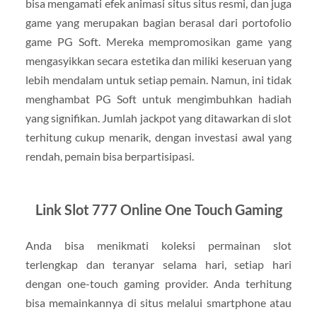
bisa mengamati efek animasi situs situs resmi, dan juga
game yang merupakan bagian berasal dari portofolio
game PG Soft. Mereka mempromosikan game yang
mengasyikkan secara estetika dan miliki keseruan yang
lebih mendalam untuk setiap pemain. Namun, ini tidak
menghambat PG Soft untuk mengimbuhkan hadiah
yang signifikan. Jumlah jackpot yang ditawarkan di slot
terhitung cukup menarik, dengan investasi awal yang
rendah, pemain bisa berpartisipasi.
Link Slot 777 Online One Touch Gaming
Anda bisa menikmati koleksi permainan slot
terlengkap dan teranyar selama hari, setiap hari
dengan one-touch gaming provider. Anda terhitung
bisa memainkannya di situs melalui smartphone atau