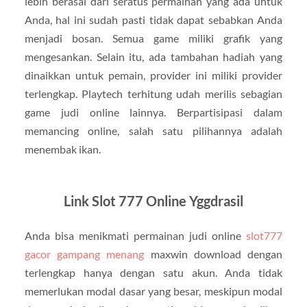
lebih berasal dari seratus permainan yang ada untuk
Anda, hal ini sudah pasti tidak dapat sebabkan Anda
menjadi bosan. Semua game miliki grafik yang
mengesankan. Selain itu, ada tambahan hadiah yang
dinaikkan untuk pemain, provider ini miliki provider
terlengkap. Playtech terhitung udah merilis sebagian
game judi online lainnya. Berpartisipasi dalam
memancing online, salah satu pilihannya adalah
menembak ikan.
Link Slot 777 Online Yggdrasil
Anda bisa menikmati permainan judi online
slot777
gacor gampang menang
maxwin download dengan
terlengkap hanya dengan satu akun. Anda tidak
memerlukan modal dasar yang besar, meskipun modal