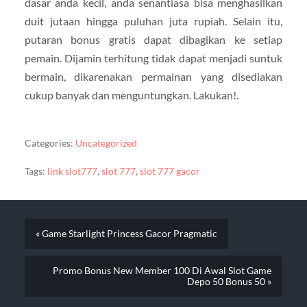
dasar anda kecil, anda senantiasa bisa menghasilkan
duit jutaan hingga puluhan juta rupiah. Selain itu,
putaran bonus gratis dapat dibagikan ke setiap
pemain. Dijamin terhitung tidak dapat menjadi suntuk
bermain, dikarenakan permainan yang disediakan
cukup banyak dan menguntungkan. Lakukan!.
Categories:
Uncategorized
Tags:
link slot777
,
slot 777
,
slot 777 gacor
« Game Starlight Princess Gacor Pragmatic
Promo Bonus New Member 100 Di Awal Slot Game
Depo 50 Bonus 50 »