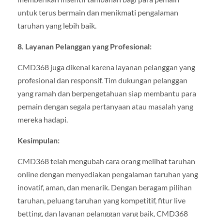
untuk terus bermain dan menikmati pengalaman
taruhan yang lebih baik.
8. Layanan Pelanggan yang Profesional:
CMD368 juga dikenal karena layanan pelanggan yang
profesional dan responsif. Tim dukungan pelanggan
yang ramah dan berpengetahuan siap membantu para
pemain dengan segala pertanyaan atau masalah yang
mereka hadapi.
Kesimpulan:
CMD368 telah mengubah cara orang melihat taruhan
online dengan menyediakan pengalaman taruhan yang
inovatif, aman, dan menarik. Dengan beragam pilihan
taruhan, peluang taruhan yang kompetitif, fitur live
betting, dan layanan pelanggan yang baik, CMD368