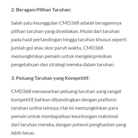
2. Beragam Pilihan Taruhan:
Salah satu keunggulan CMD368 adalah beragamnya
pilihan taruhan yang disediakan. Mulai dari taruhan
pada hasil pertandingan hingga taruhan khusus seperti
jumlah gol atau skor paruh waktu, CMD368
memungkinkan pemain untuk mengekspresikan
pengetahuan dan strategi mereka dalam taruhan.
3. Peluang Taruhan yang Kompetitif:
CMD368 menawarkan peluang taruhan yang sangat
kompetitif, bahkan dibandingkan dengan platform
taruhan online lainnya. Hal ini memungkinkan para
pemain untuk mendapatkan keuntungan maksimal
dari taruhan mereka, dengan potensi penghasilan yang
lebih besar.