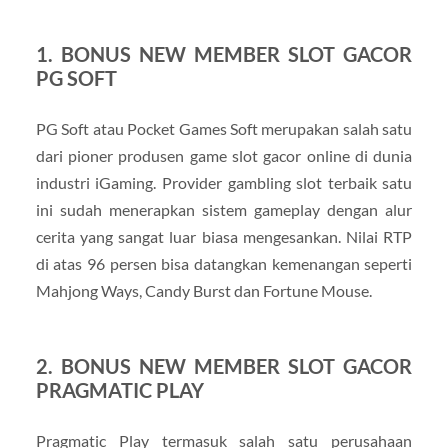
1. BONUS NEW MEMBER SLOT GACOR
PG SOFT
PG Soft atau Pocket Games Soft merupakan salah satu
dari pioner produsen game slot gacor online di dunia
industri iGaming. Provider gambling slot terbaik satu
ini sudah menerapkan sistem gameplay dengan alur
cerita yang sangat luar biasa mengesankan. Nilai RTP
di atas 96 persen bisa datangkan kemenangan seperti
Mahjong Ways, Candy Burst dan Fortune Mouse.
2. BONUS NEW MEMBER SLOT GACOR
PRAGMATIC PLAY
Pragmatic Play termasuk salah satu perusahaan