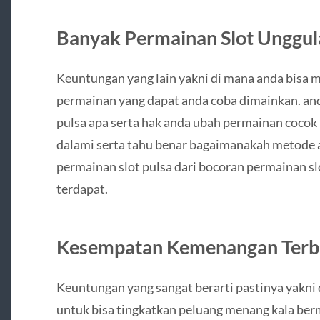
Banyak Permainan Slot Unggul
Keuntungan yang lain yakni di mana anda bisa
permainan yang dapat anda coba dimainkan. anda
pulsa apa serta hak anda ubah permainan cocok
dalami serta tahu benar bagaimanakah metode
permainan slot pulsa dari bocoran permainan sl
terdapat.
Kesempatan Kemenangan Terb
Keuntungan yang sangat berarti pastinya yakni
untuk bisa tingkatkan peluang menang kala berm