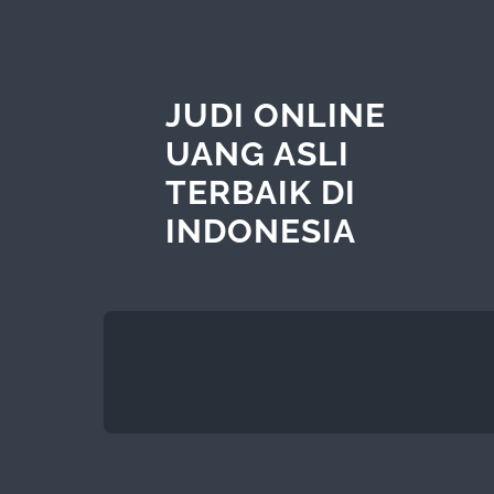
JUDI ONLINE
UANG ASLI
TERBAIK DI
INDONESIA