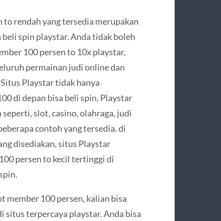
 to rendah yang tersedia merupakan
beli spin playstar. Anda tidak boleh
mber 100 persen to 10x playstar,
eluruh permainan judi online dan
Situs Playstar tidak hanya
0 di depan bisa beli spin, Playstar
eperti, slot, casino, olahraga, judi
beberapa contoh yang tersedia. di
ng disediakan, situs Playstar
 persen to kecil tertinggi di
spin.
lot member 100 persen, kalian bisa
situs terpercaya playstar. Anda bisa