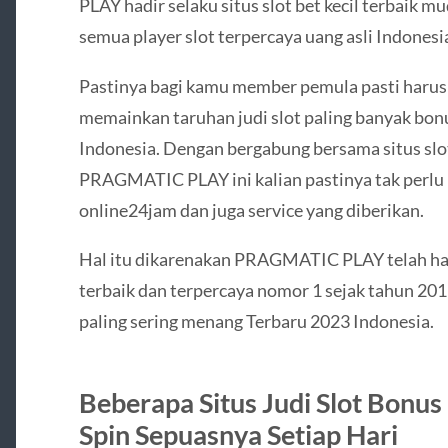
PLAY hadir selaku situs slot bet kecil terbaik
semua player slot terpercaya uang asli Indonesi
Pastinya bagi kamu member pemula pasti harus
memainkan taruhan judi slot paling banyak bonu
Indonesia. Dengan bergabung bersama situs sl
PRAGMATIC PLAY ini kalian pastinya tak perlu k
online24jam dan juga service yang diberikan.
Hal itu dikarenakan PRAGMATIC PLAY telah hadir
terbaik dan terpercaya nomor 1 sejak tahun 20
paling sering menang Terbaru 2023 Indonesia.
Beberapa Situs Judi Slot Bonus
Spin Sepuasnya Setiap Hari