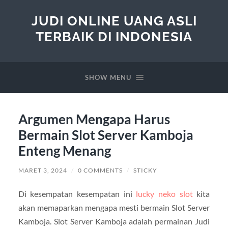
JUDI ONLINE UANG ASLI
TERBAIK DI INDONESIA
SHOW MENU
Argumen Mengapa Harus
Bermain Slot Server Kamboja
Enteng Menang
MARET 3, 2024
/
0 COMMENTS
/
STICKY
Di kesempatan kesempatan ini
lucky neko slot
kita
akan memaparkan mengapa mesti bermain Slot Server
Kamboja. Slot Server Kamboja adalah permainan Judi