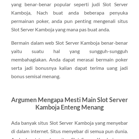
yang benar-benar popular seperti judi Slot Server
Kamboja, Nach buat anda beberapa penyuka
permainan poker, anda pun penting mengenali situs
Slot Server Kamboja yang mana pas buat anda.
Bermain dalam web Slot Server Kamboja benar-benar
yaitu suatu hal yang sungguh-sungguh
membahagiakan. Anda dapat merasai bermain poker
serta jadi bonusnya kalian dapat terima uang jadi
bonus semisal menang.
Argumen Mengapa Mesti Main Slot Server
Kamboja Enteng Menang
Ada banyak situs Slot Server Kamboja yang menyebar
di dalam internet. Situs menyebar di semua pun dunia.