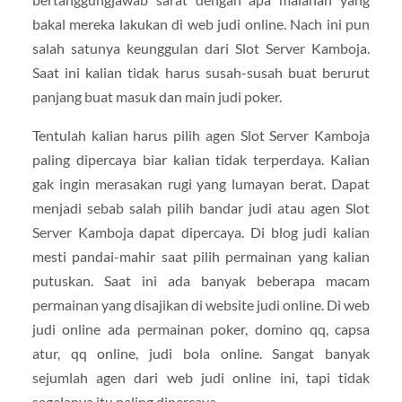
bakal mereka lakukan di web judi online. Nach ini pun
salah satunya keunggulan dari Slot Server Kamboja.
Saat ini kalian tidak harus susah-susah buat berurut
panjang buat masuk dan main judi poker.
Tentulah kalian harus pilih agen Slot Server Kamboja
paling dipercaya biar kalian tidak terperdaya. Kalian
gak ingin merasakan rugi yang lumayan berat. Dapat
menjadi sebab salah pilih bandar judi atau agen Slot
Server Kamboja dapat dipercaya. Di blog judi kalian
mesti pandai-mahir saat pilih permainan yang kalian
putuskan. Saat ini ada banyak beberapa macam
permainan yang disajikan di website judi online. Di web
judi online ada permainan poker, domino qq, capsa
atur, qq online, judi bola online. Sangat banyak
sejumlah agen dari web judi online ini, tapi tidak
segalanya itu paling dipercaya.