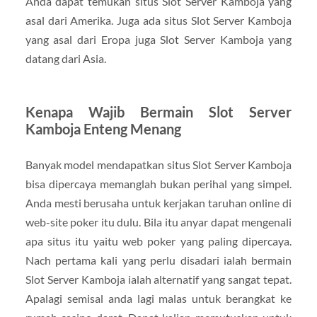
Anda dapat temukan situs Slot Server Kamboja yang
asal dari Amerika. Juga ada situs Slot Server Kamboja
yang asal dari Eropa juga Slot Server Kamboja yang
datang dari Asia.
Kenapa Wajib Bermain Slot Server
Kamboja Enteng Menang
Banyak model mendapatkan situs Slot Server Kamboja
bisa dipercaya memanglah bukan perihal yang simpel.
Anda mesti berusaha untuk kerjakan taruhan online di
web-site poker itu dulu. Bila itu anyar dapat mengenali
apa situs itu yaitu web poker yang paling dipercaya.
Nach pertama kali yang perlu disadari ialah bermain
Slot Server Kamboja ialah alternatif yang sangat tepat.
Apalagi semisal anda lagi malas untuk berangkat ke