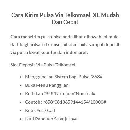
Cara Kirim Pulsa Via Telkomsel, XL Mudah
Dan Cepat
Cara mengirim pulsa bisa anda lihat dibawah ini mulai
dari bagi pulsa telkomsel, xl atau axis sampai deposit
via pulsa lewat kounter dan indomaret:
Slot Deposit Via Pulsa Telkomsel
Menggunakan Sistem Bagi Pulsa *858#
Buka Menu Panggilan
Ketikkan *858*Notujuan*Nominal#
Contoh : *858*0813659144154*10000#
Ketik Yes / Call
Ikuti Panduan Selanjutnya