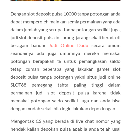
Dengan slot deposit pulsa 10000 tanpa potongan anda
dapat memperoleh mainkan semia permainan yang ada
dalam jumlah yang serupa tanpa potongan sedikit juga,
judi slot deposit pulsa ini jarang-jarang sekali berada di
beragam bandar
Judi Online Dadu
secara umum
seandainya ada juga umumnya mereka memakai
potongan berapakah % untuk pemangkasan saldo
tetapi cuman beberapa yang lakukan games slot
deposit pulsa tanpa potongan yakni situs judi online
SLOT88 pemegang tahta paling tinggi dalam
permainan judi slot deposit pulsa karena tidak
memakai potongan saldo sedikit juga dan anda bisa
dengan mudah sekali bila ingin lakukan depo dengan.
Mengontak CS yang berada di live chat nomor yang
hendak kalian depokan pulsa apabila anda telah usai