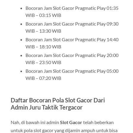
Bocoran Jam Slot Gacor Pragmatic Play 01:35
WIB – 03:15 WIB
Bocoran Jam Slot Gacor Pragmatic Play 09:30
WIB – 13:30 WIB
Bocoran Jam Slot Gacor Pragmatic Play 14:40
WIB – 18:10 WIB
Bocoran Jam Slot Gacor Pragmatic Play 20:00
WIB – 23:50 WIB
Bocoran Jam Slot Gacor Pragmatic Play 05:00
WIB – 07:20 WIB
Daftar Bocoran Pola Slot Gacor Dari
Admin Juru Taktik Tergacor
Nah, di bawah ini admin
Slot Gacor
telah beberkan
untuk pola slot gacor yang dijamin ampuh untuk bisa