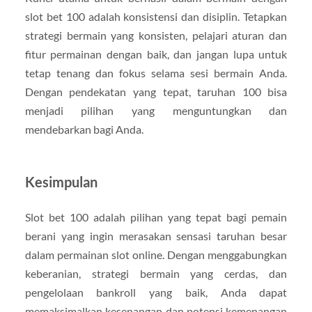
slot bet 100 adalah konsistensi dan disiplin. Tetapkan
strategi bermain yang konsisten, pelajari aturan dan
fitur permainan dengan baik, dan jangan lupa untuk
tetap tenang dan fokus selama sesi bermain Anda.
Dengan pendekatan yang tepat, taruhan 100 bisa
menjadi pilihan yang menguntungkan dan
mendebarkan bagi Anda.
Kesimpulan
Slot bet 100 adalah pilihan yang tepat bagi pemain
berani yang ingin merasakan sensasi taruhan besar
dalam permainan slot online. Dengan menggabungkan
keberanian, strategi bermain yang cerdas, dan
pengelolaan bankroll yang baik, Anda dapat
memaksimalkan kesenangan dan potensi kemenangan