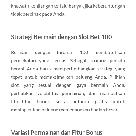
khawatir kehilangan terlalu banyak jika keberuntungan
tidak berpihak pada Anda.
Strategi Bermain dengan Slot Bet 100
Bermain dengan taruhan 100 membutuhkan
pendekatan yang cerdas. Sebagai seorang pemain
berani, Anda harus mempertimbangkan strategi yang
tepat untuk memaksimalkan peluang Anda. Pilihlah
slot yang sesuai dengan gaya bermain Anda,
perhatikan volatilitas permainan, dan manfaatkan
fitur-fitur bonus serta putaran gratis untuk
meningkatkan peluang memenangkan hadiah besar.
Variasi Permainan dan Fitur Bonus