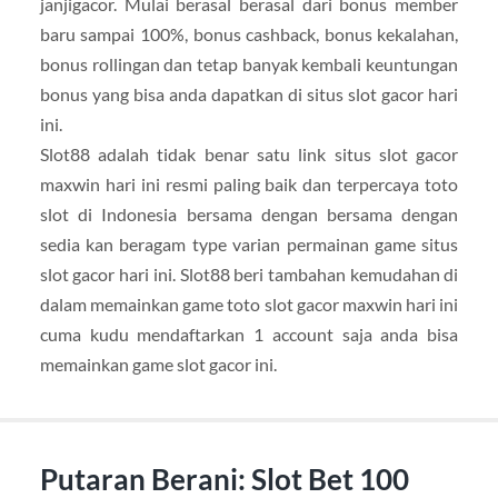
janjigacor. Mulai berasal berasal dari bonus member
baru sampai 100%, bonus cashback, bonus kekalahan,
bonus rollingan dan tetap banyak kembali keuntungan
bonus yang bisa anda dapatkan di situs slot gacor hari
ini.
Slot88 adalah tidak benar satu link situs slot gacor
maxwin hari ini resmi paling baik dan terpercaya toto
slot di Indonesia bersama dengan bersama dengan
sedia kan beragam type varian permainan game situs
slot gacor hari ini. Slot88 beri tambahan kemudahan di
dalam memainkan game toto slot gacor maxwin hari ini
cuma kudu mendaftarkan 1 account saja anda bisa
memainkan game slot gacor ini.
Putaran Berani: Slot Bet 100