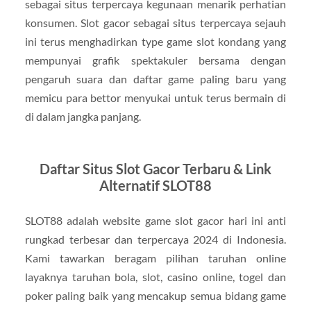
sebagai situs terpercaya kegunaan menarik perhatian
konsumen. Slot gacor sebagai situs terpercaya sejauh
ini terus menghadirkan type game slot kondang yang
mempunyai grafik spektakuler bersama dengan
pengaruh suara dan daftar game paling baru yang
memicu para bettor menyukai untuk terus bermain di
di dalam jangka panjang.
Daftar Situs Slot Gacor Terbaru & Link
Alternatif SLOT88
SLOT88 adalah website game slot gacor hari ini anti
rungkad terbesar dan terpercaya 2024 di Indonesia.
Kami tawarkan beragam pilihan taruhan online
layaknya taruhan bola, slot, casino online, togel dan
poker paling baik yang mencakup semua bidang game