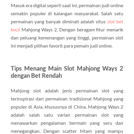
Masuk era digital seperti saat ini, permainan judi online
semakin populer di kalangan masyarakat. Salah satu
permainan yang banyak diminati adalah situs
slot bet
kecil
Mahjong Ways 2. Dengan beragam fitur menarik
dan peluang kemenangan yang tinggi, permainan slot
ini menjadi pilihan favorit para pemain judi online.
Tips Menang Main Slot Mahjong Ways 2
dengan Bet Rendah
Mahjong slot adalah jenis permainan slot yang
terinspirasi dari permainan tradisional Mahjong yang
populer di Asia, khususnya di China. Mahjong Ways 2
adalah salah satu varian permainan slot yang
menawarkan pengalaman bermain yang seru dan
menegangkan. Dengan scatter hitam yang mampu