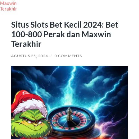
Situs Slots Bet Kecil 2024: Bet
100-800 Perak dan Maxwin
Terakhir
AGUSTUS 25, 2024
/
0 COMMENTS