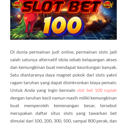
Di dunia permainan judi online, permainan slots jadi
salah satunya alternatif idola sebab kelapangan akses
dan kemungkinan buat mendapat keuntungan banyak.
Satu diantaranya daya magnet pokok dari slots yakni
ragam taruhan yang dapat disinkronkan biaya pemain.
Untuk Anda yang ingin bermain
slot bet 100 rupiah
dengan taruhan kecil namun masih miliki kemungkinan
buat memperoleh kemenangan besar, tersebut
merupakan daftar situs slots yang tawarkan bet
dimulai dari 100, 200, 300, 500, sampai 800 perak, dan