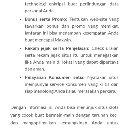
technologi enkripsi buat perlindungan data
personal Anda.
Bonus serta Promo
: Tentukan web-site yang
tawarkan bonus dan promo yang memikat,
lantaran ini bisa menambah kesempatan Anda
buat mencapai Maxwin.
Rekam jejak serta Penjelasan
: Check uraian
serta rekam jejak situs itu untuk menegaskan
jika Anda main di lokasi yang dapat dipercaya
dan aman.
Pelayanan Konsumen setia
: Nyatakan situs
mempunyai service konsumen yang kritis dan
siap menolong Anda kalau merasakan perkara.
Dengan informasi ini, Anda bisa menunjuk situs slots
yang cocok buat bermain-main dengan taruhan kecil
dan mengoptimalkan kemungkinan Anda untuk