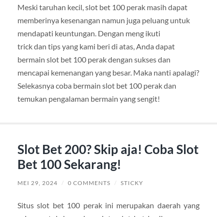
Meski taruhan kecil, slot bet 100 perak masih dapat
memberinya kesenangan namun juga peluang untuk
mendapati keuntungan. Dengan meng ikuti
trick dan tips yang kami beri di atas, Anda dapat
bermain slot bet 100 perak dengan sukses dan
mencapai kemenangan yang besar. Maka nanti apalagi?
Selekasnya coba bermain slot bet 100 perak dan
temukan pengalaman bermain yang sengit!
Slot Bet 200? Skip aja! Coba Slot
Bet 100 Sekarang!
MEI 29, 2024
/
0 COMMENTS
/
STICKY
Situs slot bet 100 perak ini merupakan daerah yang