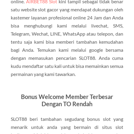
online.
AIRBET88 Slot
kini tampil sebagai tidak benar
satu website slot gacor yang mendapat dukungan oleh
kastemer layanan profesional online 24 Jam dan Anda
bisa menghubungi kami melalui livechat, SMS,
Telegram, Wechat, LINE, WhatsApp atau telepon, dan
tentu saja kami bisa memberi tambahan kemudahan
bagi Anda. Temukan kami melalui google bersama
dengan memasukan pencarian SLOT88. Anda cuma
kudu mendaftar satu kali untuk bisa memainkan semua
permainan yang kami tawarkan.
Bonus Welcome Member Terbesar
Dengan TO Rendah
SLOT88 beri tambahan segudang bonus slot yang
menarik untuk anda yang bermain di situs slot