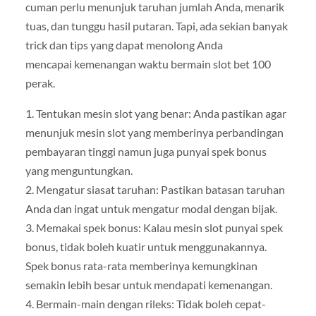
cuman perlu menunjuk taruhan jumlah Anda, menarik
tuas, dan tunggu hasil putaran. Tapi, ada sekian banyak
trick dan tips yang dapat menolong Anda
mencapai kemenangan waktu bermain slot bet 100
perak.
1. Tentukan mesin slot yang benar: Anda pastikan agar
menunjuk mesin slot yang memberinya perbandingan
pembayaran tinggi namun juga punyai spek bonus
yang menguntungkan.
2. Mengatur siasat taruhan: Pastikan batasan taruhan
Anda dan ingat untuk mengatur modal dengan bijak.
3. Memakai spek bonus: Kalau mesin slot punyai spek
bonus, tidak boleh kuatir untuk menggunakannya.
Spek bonus rata-rata memberinya kemungkinan
semakin lebih besar untuk mendapati kemenangan.
4. Bermain-main dengan rileks: Tidak boleh cepat-