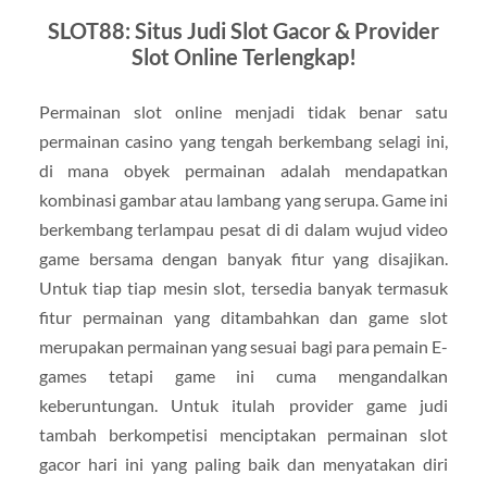
SLOT88: Situs Judi Slot Gacor & Provider
Slot Online Terlengkap!
Permainan slot online menjadi tidak benar satu
permainan casino yang tengah berkembang selagi ini,
di mana obyek permainan adalah mendapatkan
kombinasi gambar atau lambang yang serupa. Game ini
berkembang terlampau pesat di di dalam wujud video
game bersama dengan banyak fitur yang disajikan.
Untuk tiap tiap mesin slot, tersedia banyak termasuk
fitur permainan yang ditambahkan dan game slot
merupakan permainan yang sesuai bagi para pemain E-
games tetapi game ini cuma mengandalkan
keberuntungan. Untuk itulah provider game judi
tambah berkompetisi menciptakan permainan slot
gacor hari ini yang paling baik dan menyatakan diri