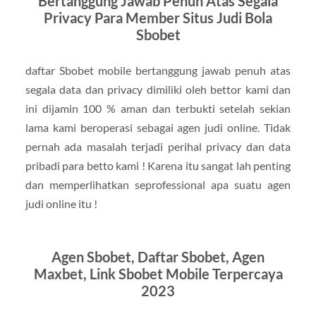
Bertanggung Jawab Penuh Atas Segala
Privacy Para Member Situs Judi Bola
Sbobet
daftar Sbobet mobile bertanggung jawab penuh atas
segala data dan privacy dimiliki oleh bettor kami dan
ini dijamin 100 % aman dan terbukti setelah sekian
lama kami beroperasi sebagai agen judi online. Tidak
pernah ada masalah terjadi perihal privacy dan data
pribadi para betto kami ! Karena itu sangat lah penting
dan memperlihatkan seprofessional apa suatu agen
judi online itu !
Agen Sbobet, Daftar Sbobet, Agen
Maxbet, Link Sbobet Mobile Terpercaya
2023