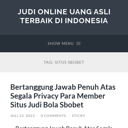
JUDI ONLINE UANG ASLI
TERBAIK DI INDONESIA
SHOW MENU
TAG:
SITUS SBOBET
Bertanggung Jawab Penuh Atas
Segala Privacy Para Member
Situs Judi Bola Sbobet
JULI 13, 2023
/
0 COMMENTS
/
STICKY