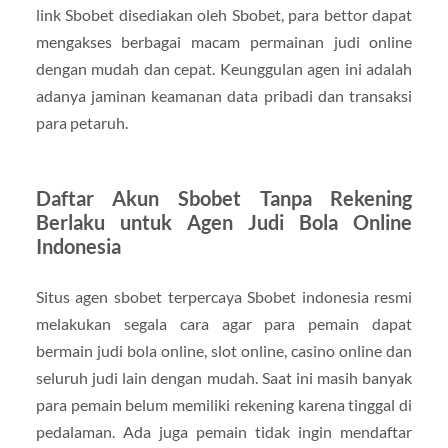
link Sbobet disediakan oleh Sbobet, para bettor dapat
mengakses berbagai macam permainan judi online
dengan mudah dan cepat. Keunggulan agen ini adalah
adanya jaminan keamanan data pribadi dan transaksi
para petaruh.
Daftar Akun Sbobet Tanpa Rekening
Berlaku untuk Agen Judi Bola Online
Indonesia
Situs agen sbobet terpercaya Sbobet indonesia resmi
melakukan segala cara agar para pemain dapat
bermain judi bola online, slot online, casino online dan
seluruh judi lain dengan mudah. Saat ini masih banyak
para pemain belum memiliki rekening karena tinggal di
pedalaman. Ada juga pemain tidak ingin mendaftar