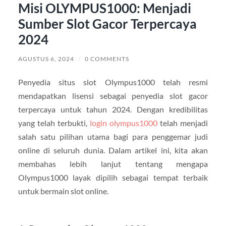
Misi OLYMPUS1000: Menjadi
Sumber Slot Gacor Terpercaya
2024
AGUSTUS 6, 2024
/
0 COMMENTS
Penyedia situs slot Olympus1000 telah resmi
mendapatkan lisensi sebagai penyedia slot gacor
terpercaya untuk tahun 2024. Dengan kredibilitas
yang telah terbukti,
login olympus1000
telah menjadi
salah satu pilihan utama bagi para penggemar judi
online di seluruh dunia. Dalam artikel ini, kita akan
membahas lebih lanjut tentang mengapa
Olympus1000 layak dipilih sebagai tempat terbaik
untuk bermain slot online.