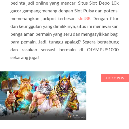
pecinta judi online yang mencari Situs Slot Depo 10k
gacor gampang menang dengan Slot Pulsa dan potensi
memenangkan jackpot terbesar.
slot88
Dengan fitur
dan keunggulan yang dimilikinya, situs ini menawarkan
pengalaman bermain yang seru dan mengasyikkan bagi
para pemain. Jadi, tunggu apalagi? Segera bergabung
dan rasakan sensasi bermain di OLYMPUS1000
sekarang juga!
STICKY POST