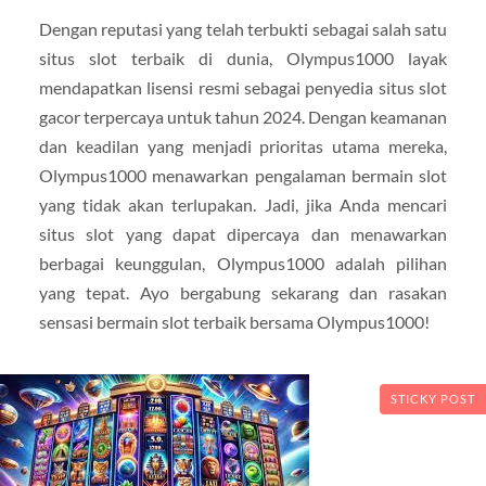
Dengan reputasi yang telah terbukti sebagai salah satu
situs slot terbaik di dunia, Olympus1000 layak
mendapatkan lisensi resmi sebagai penyedia situs slot
gacor terpercaya untuk tahun 2024. Dengan keamanan
dan keadilan yang menjadi prioritas utama mereka,
Olympus1000 menawarkan pengalaman bermain slot
yang tidak akan terlupakan. Jadi, jika Anda mencari
situs slot yang dapat dipercaya dan menawarkan
berbagai keunggulan, Olympus1000 adalah pilihan
yang tepat. Ayo bergabung sekarang dan rasakan
sensasi bermain slot terbaik bersama Olympus1000!
STICKY POST