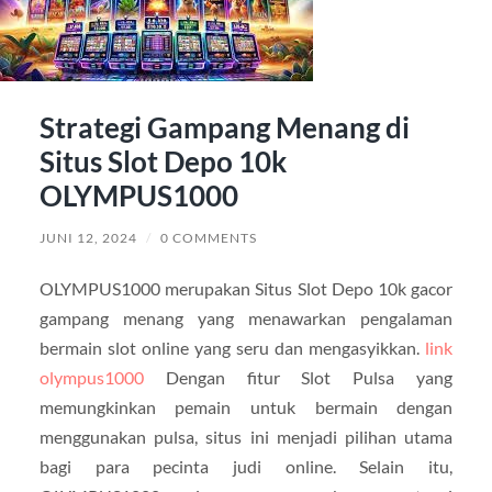
Strategi Gampang Menang di
Situs Slot Depo 10k
OLYMPUS1000
JUNI 12, 2024
/
0 COMMENTS
OLYMPUS1000 merupakan Situs Slot Depo 10k gacor
gampang menang yang menawarkan pengalaman
bermain slot online yang seru dan mengasyikkan.
link
olympus1000
Dengan fitur Slot Pulsa yang
memungkinkan pemain untuk bermain dengan
menggunakan pulsa, situs ini menjadi pilihan utama
bagi para pecinta judi online. Selain itu,