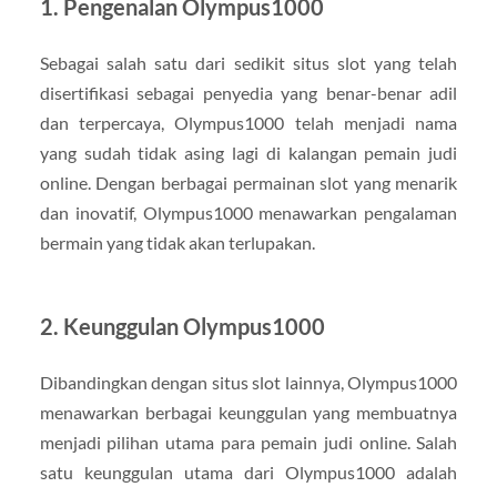
1. Pengenalan Olympus1000
Sebagai salah satu dari sedikit situs slot yang telah
disertifikasi sebagai penyedia yang benar-benar adil
dan terpercaya, Olympus1000 telah menjadi nama
yang sudah tidak asing lagi di kalangan pemain judi
online. Dengan berbagai permainan slot yang menarik
dan inovatif, Olympus1000 menawarkan pengalaman
bermain yang tidak akan terlupakan.
2. Keunggulan Olympus1000
Dibandingkan dengan situs slot lainnya, Olympus1000
menawarkan berbagai keunggulan yang membuatnya
menjadi pilihan utama para pemain judi online. Salah
satu keunggulan utama dari Olympus1000 adalah