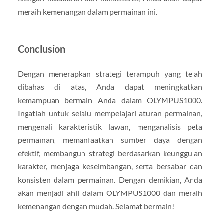
meraih kemenangan dalam permainan ini.
Conclusion
Dengan menerapkan strategi terampuh yang telah
dibahas di atas, Anda dapat meningkatkan
kemampuan bermain Anda dalam OLYMPUS1000.
Ingatlah untuk selalu mempelajari aturan permainan,
mengenali karakteristik lawan, menganalisis peta
permainan, memanfaatkan sumber daya dengan
efektif, membangun strategi berdasarkan keunggulan
karakter, menjaga keseimbangan, serta bersabar dan
konsisten dalam permainan. Dengan demikian, Anda
akan menjadi ahli dalam OLYMPUS1000 dan meraih
kemenangan dengan mudah. Selamat bermain!