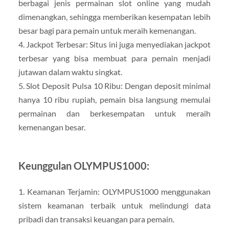
berbagai jenis permainan slot online yang mudah
dimenangkan, sehingga memberikan kesempatan lebih
besar bagi para pemain untuk meraih kemenangan.
4. Jackpot Terbesar: Situs ini juga menyediakan jackpot
terbesar yang bisa membuat para pemain menjadi
jutawan dalam waktu singkat.
5. Slot Deposit Pulsa 10 Ribu: Dengan deposit minimal
hanya 10 ribu rupiah, pemain bisa langsung memulai
permainan dan berkesempatan untuk meraih
kemenangan besar.
Keunggulan OLYMPUS1000:
1. Keamanan Terjamin: OLYMPUS1000 menggunakan
sistem keamanan terbaik untuk melindungi data
pribadi dan transaksi keuangan para pemain.