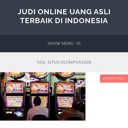
JUDI ONLINE UANG ASLI
TERBAIK DI INDONESIA
SHOW MENU
TAG:
SITUS OLYMPUS1000
STICKY POST