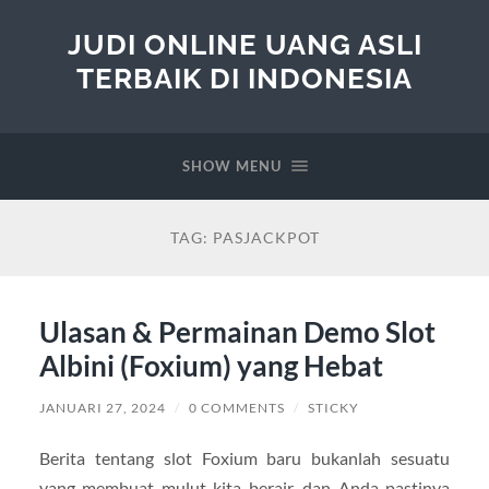
JUDI ONLINE UANG ASLI
TERBAIK DI INDONESIA
SHOW MENU
TAG:
PASJACKPOT
Ulasan & Permainan Demo Slot
Albini (Foxium) yang Hebat
JANUARI 27, 2024
/
0 COMMENTS
/
STICKY
Berita tentang slot Foxium baru bukanlah sesuatu
yang membuat mulut kita berair, dan Anda pastinya