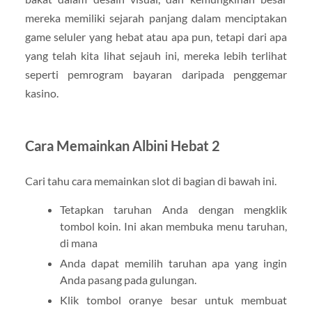
mereka memiliki sejarah panjang dalam menciptakan
game seluler yang hebat atau apa pun, tetapi dari apa
yang telah kita lihat sejauh ini, mereka lebih terlihat
seperti pemrogram bayaran daripada penggemar
kasino.
Cara Memainkan Albini Hebat 2
Cari tahu cara memainkan slot di bagian di bawah ini.
Tetapkan taruhan Anda dengan mengklik
tombol koin. Ini akan membuka menu taruhan,
di mana
Anda dapat memilih taruhan apa yang ingin
Anda pasang pada gulungan.
Klik tombol oranye besar untuk membuat